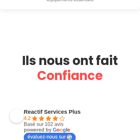
Ils nous ont fait
Confiance
Reactif Services Plus
4.2
Basé sur 102 avis
powered by
G
o
o
g
l
e
évaluez-nous sur